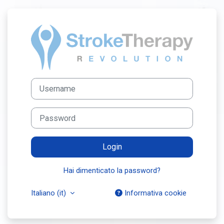
Vai al contenuto principale
Login su Piattaf
Username
Password
Login
Hai dimenticato la password?
Italiano ‎(it)‎
Informativa cookie