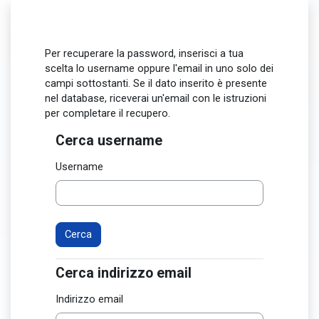
Vai al contenuto principale
Per recuperare la password, inserisci a tua
scelta lo username oppure l'email in uno solo dei
campi sottostanti. Se il dato inserito è presente
nel database, riceverai un'email con le istruzioni
per completare il recupero.
Cerca username
Cerca username
Username
Cerca indirizzo email
Cerca indirizzo email
Indirizzo email